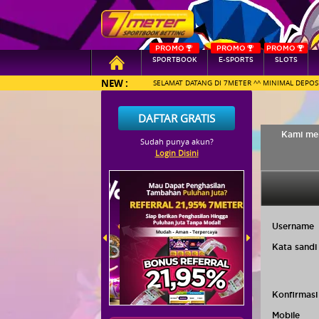
PROMO
PROMO
PROMO
SPORTBOOK
E-SPORTS
SLOTS
NEW :
SELAMAT DATANG DI 7METER ^^ MINIMAL DEPOSIT HANY
DAFTAR GRATIS
Kami mem
Sudah punya akun?
Login Disini
Username
Kata sandi
Konfirmasi
Mobile