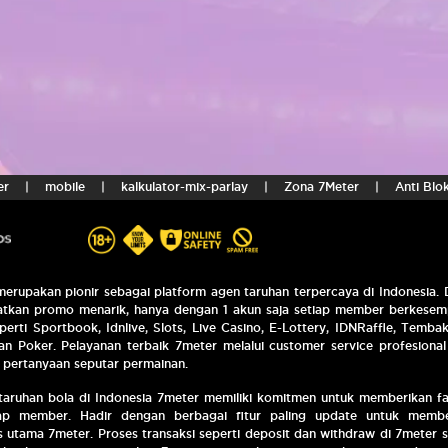
er
|
mobile
|
kalkulator-mix-parlay
|
Zona 7Meter
|
Anti Blok
erupakan pionir sebagai platform agen taruhan terpercaya di Indonesia. 
tkan promo menarik, hanya dengan 1 akun saja setiap member berkesem
ti Sportbook, Idnlive, Slots, Live Casino, E-Lottery, IDNRaffle, Tembak
an Poker. Pelayanan terbaik 7meter melalui customer service profesional
 pertanyaan seputar permainan.
aruhan bola di Indonesia 7meter memiliki komitmen untuk memberikan fas
iap member. Hadir dengan berbagai fitur paling update untuk membe
 utama 7meter. Proses transaksi seperti deposit dan withdraw di 7meter 