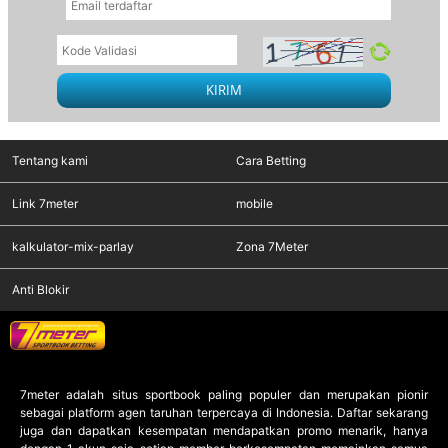
KIRIM
Tentang kami
Cara Betting
Link 7meter
mobile
kalkulator-mix-parlay
Zona 7Meter
Anti Blokir
7meter
adalah situs sportbook paling populer dan merupakan pionir
sebagai platform agen taruhan terpercaya di Indonesia. Daftar sekarang
juga dan dapatkan kesempatan mendapatkan promo menarik, hanya