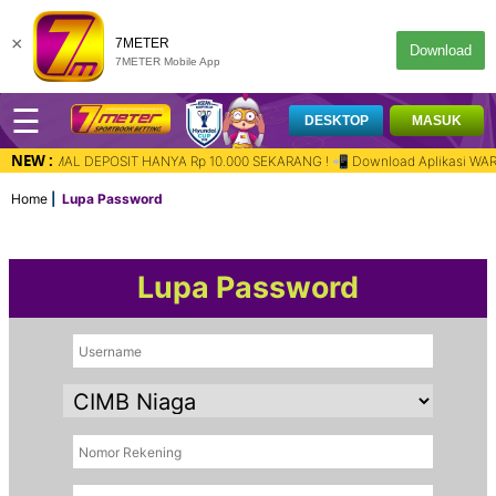
×
7METER
Download
7METER Mobile App
☰
DESKTOP
MASUK
NEW :
 MINIMAL DEPOSIT HANYA Rp 10.000 SEKARANG ! 📲 Download Aplikasi WARP di P
Home
Lupa Password
Lupa Password